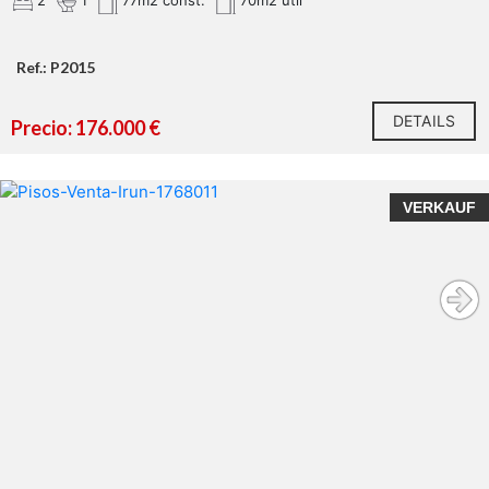
2
1
77m2 const.
70m2 util
Ref.: P2015
DETAILS
Precio: 176.000 €
VERKAUF