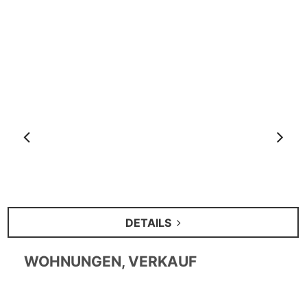
Anterior
S
DETAILS
WOHNUNGEN, VERKAUF