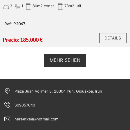
3
1
80m2 const.
73m2 util
Ref.: P2067
DETAILS
Precio: 185.000 €
MEHR SEHEN
Plaza Juan Vollmer 8, 20304 Irun, Gipuzkoa, Irun
609057040
nereetxea@hotmail.com