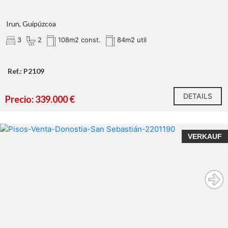
Irun, Guipúzcoa
3
2
108m2 const.
84m2 util
Ref.: P2109
DETAILS
Precio: 339.000 €
VERKAUF