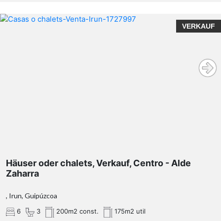
VERKAUF
Häuser oder chalets, Verkauf, Centro - Alde
Zaharra
, Irun, Guipúzcoa
6
3
200m2 const.
175m2 util