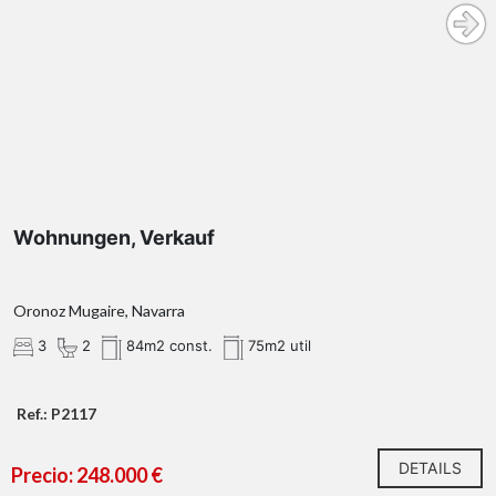
Wohnungen, Verkauf
Oronoz Mugaire, Navarra
3
2
84m2 const.
75m2 util
Ref.: P2117
DETAILS
Precio: 248.000 €