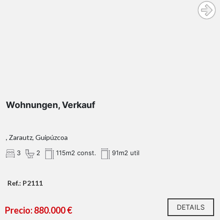
Wohnungen, Verkauf
, Zarautz, Guipúzcoa
3
2
115m2 const.
91m2 util
Ref.: P2111
DETAILS
Precio: 880.000 €