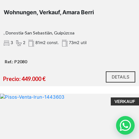
Wohnungen, Verkauf, Amara Berri
, Donostia-San Sebastián, Guipúzcoa
3
2
81m2 const.
73m2 util
Ref.: P2080
DETAILS
Precio: 449.000 €
VERKAUF