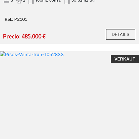
3
2
106m2 const.
89.62m2 util
Ref.: P2101
DETAILS
Precio: 485.000 €
VERKAUF