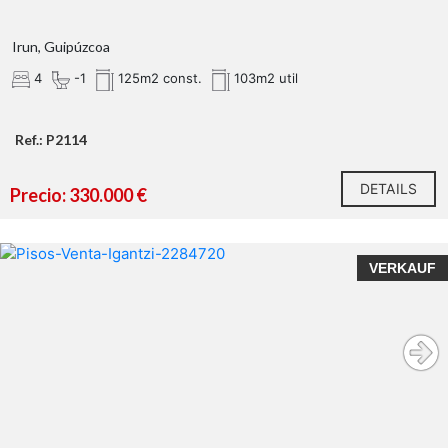
Irun, Guipúzcoa
4
-1
125m2 const.
103m2 util
Ref.: P2114
DETAILS
Precio: 330.000 €
VERKAUF