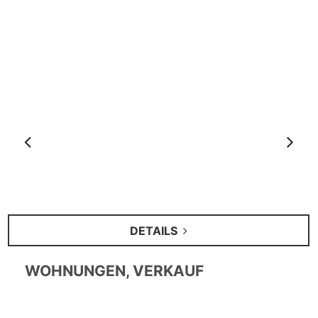
Anterior
S
DETAILS
WOHNUNGEN, VERKAUF