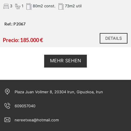
3
1
80m2 const.
73m2 util
Ref.: P2067
DETAILS
Precio: 185.000 €
MEHR SEHEN
Plaza Juan Vollmer 8, 20304 Irun, Gipuzkoa, Irun
609057040
nereetxea@hotmail.com