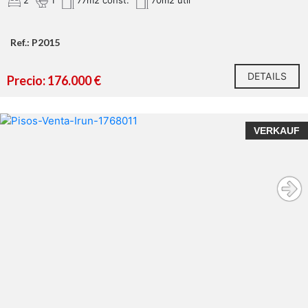
2
1
77m2 const.
70m2 util
Ref.: P2015
DETAILS
Precio: 176.000 €
VERKAUF