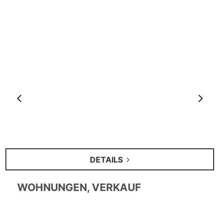
Anterior
S
DETAILS
WOHNUNGEN, VERKAUF