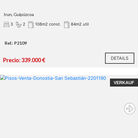
Irun, Guipúzcoa
3
2
108m2 const.
84m2 util
Ref.: P2109
DETAILS
Precio: 339.000 €
VERKAUF