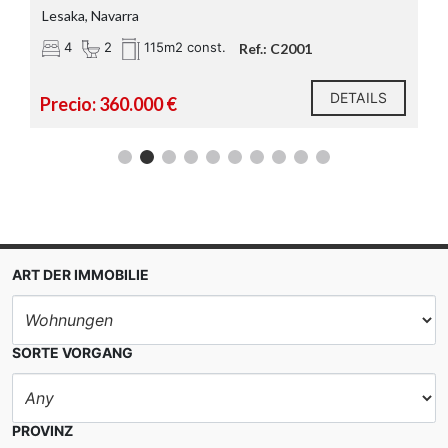
MARIA JUNCAL LABANDIBAR, Irun, 
3
2
108m2 const.
84m
Ref.: C2001
DETAILS
Precio: 339.000 €
ART DER IMMOBILIE
SORTE VORGANG
PROVINZ