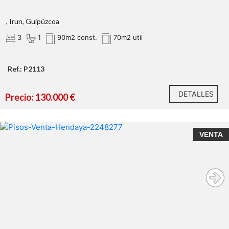
, Irun, Guipúzcoa
3
1
90m2 const.
70m2 util
Ref.: P2113
DETALLES
Precio: 130.000 €
VENTA