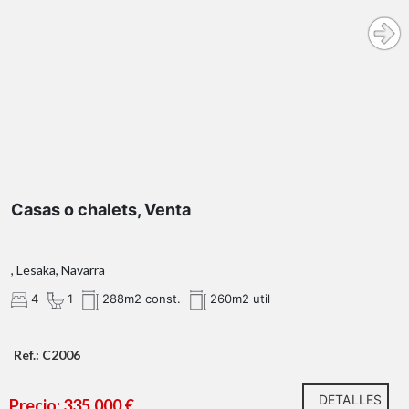
Casas o chalets, Venta
, Lesaka, Navarra
4
1
288m2 const.
260m2 util
Ref.: C2006
DETALLES
Precio: 335.000 €