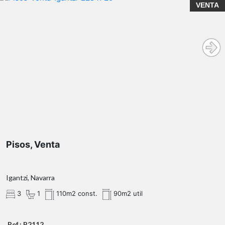
VENTA
Pisos, Venta
Igantzi, Navarra
3
1
110m2 const.
90m2 util
Ref.: P2112