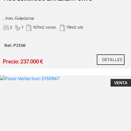
, Irun, Guipúzcoa
2
1
107m2 const.
79m2 util
Ref.: P2106
DETALLES
Precio: 237.000 €
VENTA