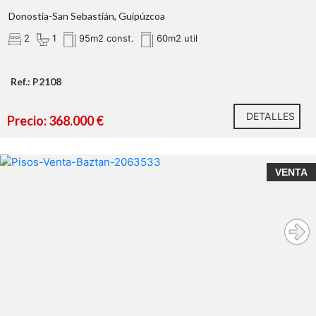
Donostia-San Sebastián, Guipúzcoa
2
1
95m2 const.
60m2 util
Ref.: P2108
DETALLES
Precio: 368.000 €
VENTA