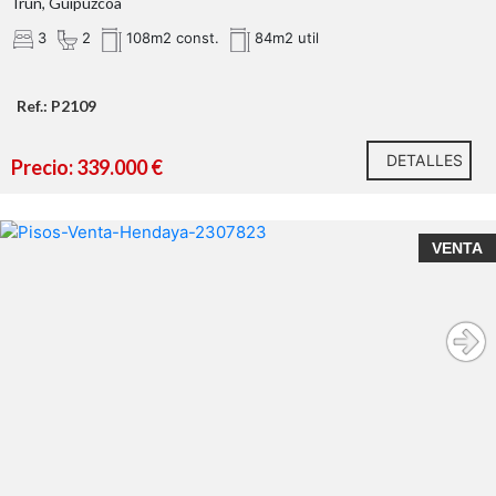
Irun, Guipúzcoa
3
2
108m2 const.
84m2 util
Ref.: P2109
DETALLES
Precio: 339.000 €
VENTA