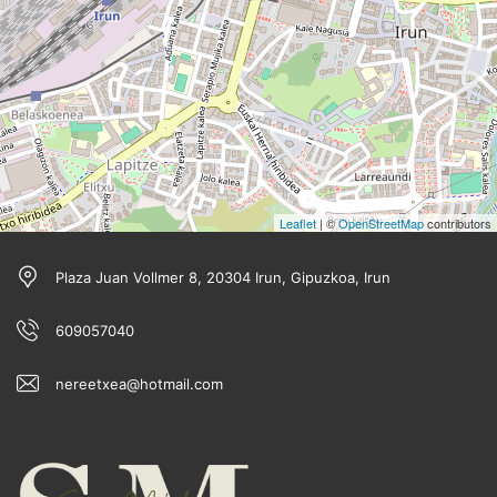
Leaflet
| ©
OpenStreetMap
contributors
Plaza Juan Vollmer 8, 20304 Irun, Gipuzkoa, Irun
609057040
nereetxea@hotmail.com