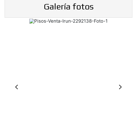
Galería fotos
Previous
Ne