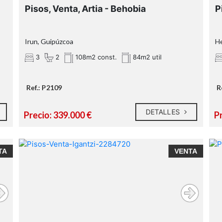
Pisos, Venta, Artia - Behobia
P
Irun, Guipúzcoa
He
3
2
108m2 const.
84m2 util
Ref.: P2109
R
DETALLES
Precio: 339.000 €
P
TA
VENTA