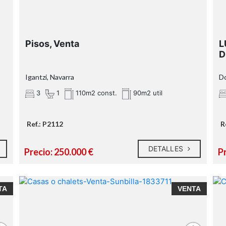
Pisos, Venta
L
D
Igantzi, Navarra
Do
3
1
110m2 const.
90m2 util
Ref.: P2112
R
DETALLES
Precio: 250.000 €
P
TA
VENTA