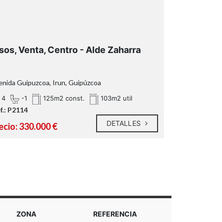
sos, Venta, Centro - Alde Zaharra
Pisos, Ven
enida Guipuzcoa, Irun, Guipúzcoa
calle braulio ir
4
-1
3
1
125m2 const.
103m2 util
f.: P2114
Ref.: P2099
DETALLES
ecio: 330.000 €
Precio: 183
ZONA
REFERENCIA