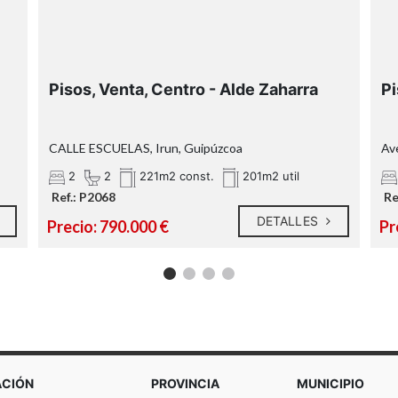
Pisos, Venta, Centro - Alde Zaharra
Pi
CALLE ESCUELAS, Irun, Guipúzcoa
Av
2
2
221m2 const.
201m2 util
Ref.: P2068
Re
DETALLES
Precio: 790.000 €
Pr
ACIÓN
PROVINCIA
MUNICIPIO