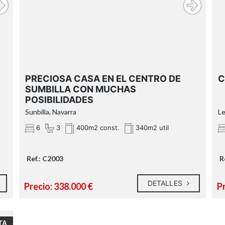
PRECIOSA CASA EN EL CENTRO DE
C
SUMBILLA CON MUCHAS
POSIBILIDADES
Sunbilla, Navarra
Le
6
3
400m2 const.
340m2 util
Ref.: C2003
R
DETALLES
Precio: 338.000 €
P
TA