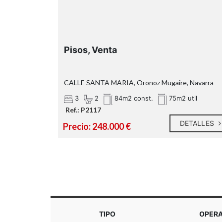
Pisos, Venta
CALLE SANTA MARIA, Oronoz Mugaire, Navarra
3
2
util
84m2 const.
75m2 util
Ref.: P2117
ETALLES
DETALLES
Precio: 248.000 €
TIPO
OPER