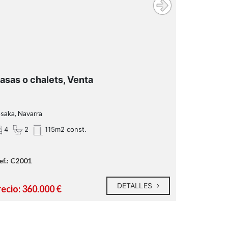
asas o chalets, Venta
saka, Navarra
4
2
115m2 const.
ef.: C2001
DETALLES
recio: 360.000 €