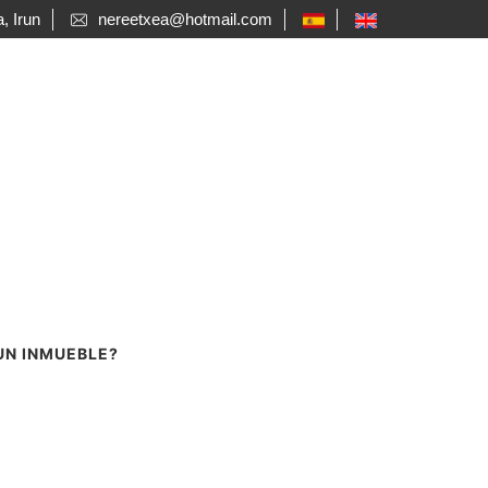
, Irun
nereetxea@hotmail.com
UN INMUEBLE?