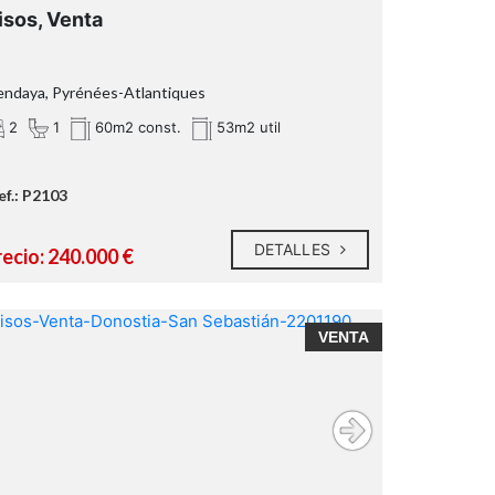
isos, Venta
ndaya, Pyrénées-Atlantiques
2
1
60m2 const.
53m2 util
ef.: P2103
DETALLES
recio: 240.000 €
VENTA