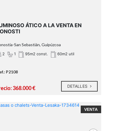
UMINOSO ÁTICO A LA VENTA EN
ONOSTI
nostia-San Sebastián, Guipúzcoa
2
1
95m2 const.
60m2 util
ef.: P2108
DETALLES
recio: 368.000 €
VENTA